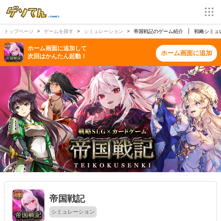
トップページ
ゲームを探す
シミュレーション
帝国戦記のゲーム紹介 | 戦略シミュ
ホーム画面に追加して
ホーム画面に追加
次回はかんたん起動！
帝国戦記
シミュレーション