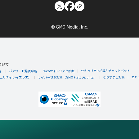
© GMO Media, Inc.
ついて
セキュリティ相談AIチャットボット
」
パスワード漏洩診断
Webサイトリスク診断
セキ
リティ byイエラエ）
サイバー攻撃対策（GMO Flatt Security）
なりすまし対策