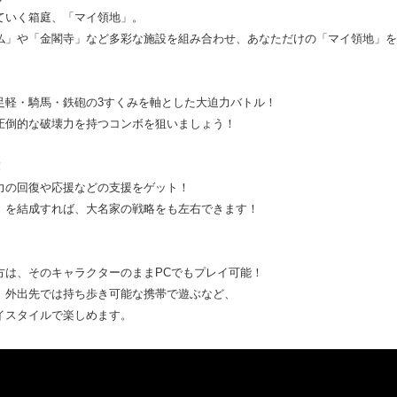
ていく箱庭、「マイ領地」。
仏」や「金閣寺」など多彩な施設を組み合わせ、あなただけの「マイ領地」を
足軽・騎馬・鉄砲の3すくみを軸とした大迫力バトル！
圧倒的な破壊力を持つコンボを狙いましょう！
！
力の回復や応援などの支援をゲット！
）を結成すれば、大名家の戦略をも左右できます！
方は、そのキャラクターのままPCでもプレイ可能！
、外出先では持ち歩き可能な携帯で遊ぶなど、
イスタイルで楽しめます。