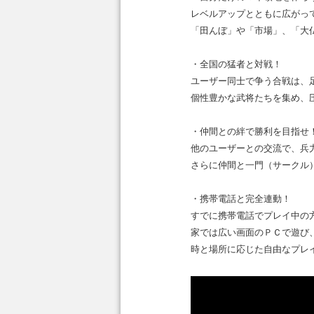
レベルアップとともに広がっ
「田んぼ」や「市場」、「大
・全国の猛者と対戦！
ユーザー同士で争う合戦は、
個性豊かな武将たちを集め、
・仲間との絆で勝利を目指せ
他のユーザーとの交流で、兵
さらに仲間と一門（サークル
・携帯電話と完全連動！
すでに携帯電話でプレイ中の
家では広い画面のＰＣで遊び
時と場所に応じた自由なプレ