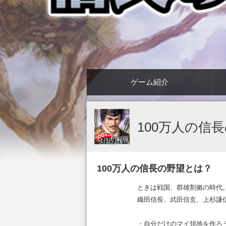
ゲーム紹介
100万人の信
100万人の信長の野望とは？
ときは戦国、群雄割拠の時代
織田信長、武田信玄、上杉謙
・自分だけのマイ領地を作ろ