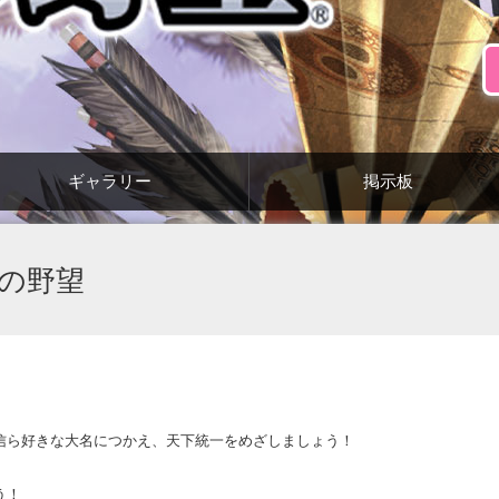
ギャラリー
掲示板
長の野望
。
信ら好きな大名につかえ、天下統一をめざしましょう！
う！