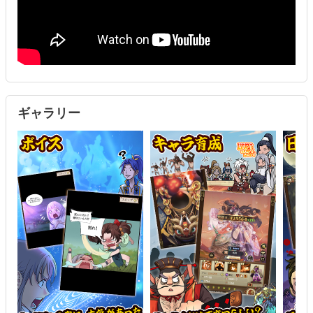
仲間と協力する家族戦、腕試しのPVPやGVGなど、
毎日少しずつ遊んでも飽きないほどの遊び場がそろっています。
【どんな人に向いているか】
完成された“大きなゲーム”よりも、
育ち盛りの“成長していくゲーム”が好きな方にぴったりです。
笑ったり驚いたり、自分のペースで楽しめる作品を探している方に
おすすめです。
ギャラリー
【最後に】
どうか、一度のぞいてみてください。
あなたの推しが、きっと見つかります。