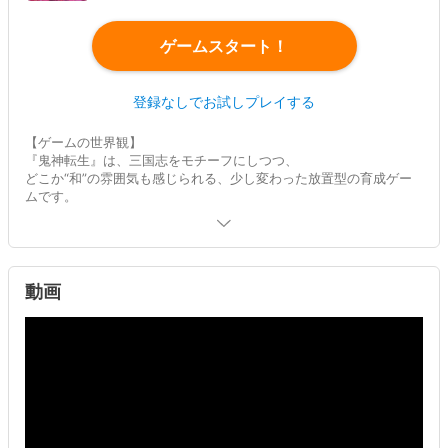
ゲームスタート！
登録なしでお試しプレイする
【ゲームの世界観】
『鬼神転生』は、三国志をモチーフにしつつ、
どこか“和”の雰囲気も感じられる、少し変わった放置型の育成ゲー
ムです。
【武将の魅力】
登場する武将はとても多く、百を超える規模。
その中には、美しい立ち姿がそのまま“動き出す”武将もおり、
特に高レアリティの武将ほど、魅力的な仕草を見せてくれます。
動画
【育成の楽しさ】
武将そのものの強化だけでなく、魂獣（こんじゅう）と呼ばれる相
棒の育成、
見た目を変える衣装、スキルの組み合わせなど、
自分の“推し”を自由に伸ばせる幅広い育成要素があります。
【豊富なバトルコンテンツ】