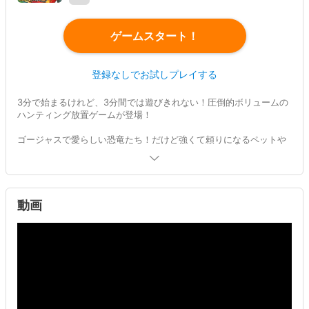
ゲームスタート！
登録なしでお試しプレイする
3分で始まるけれど、3分間では遊びきれない！圧倒的ボリュームの
ハンティング放置ゲームが登場！
ゴージャスで愛らしい恐竜たち！だけど強くて頼りになるペットや
パートナーを集めて、自由気ままに戦って、広大な大陸を探索しよ
う！
【詳しい説明】
はるかな未来、文明は失われて原始時代に戻った荒涼とした世界。
動画
地上は大自然におおわれて動物たちの活気に満ち溢れています。人
類も原始的な生活でしたが幸せな日々を過ごしていました。
だけど村の外は危険ばかり。ケモノや恐竜が歩きまわり、不思議な
チカラをもったモンスターまで襲ってくる。そんな時代で、あなた
は部族の危機を鎮めたばかりの戦士として、村を平和に導くため
の、超常世界の遺物を求めて旅にでます。
前代未聞の放置体験があなたを待ち受けています！