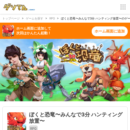
トップページ
ゲームを探す
RPG
ぼくと恐竜〜みんなで3分 ハンティング放置〜のゲーム
ホーム画面に追加して
ホーム画面に追加
次回はかんたん起動！
ぼくと恐竜〜みんなで3分 ハンティング
放置〜
RPG