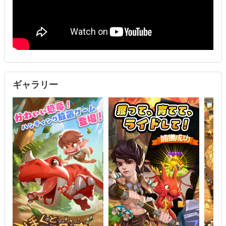
■ペットコレクション 組み合わせのバリエーション
かわいい野生の兎から、大陸を支配する古代の恐竜まで、あなたの
手なずけを待っている…かも？かわいいペットを手懐け大所帯で大
冒険しよう！
■結婚して子供を産めば家族全員が仕事に行く
冒険の過程で、一人ではなくより多くの友人を作るだけでなく、人
生のパートナーを見つけ、結婚子育てそして家族で冒険!?
ギャラリー
■カジュアルな放置、簡単なゲーム
1日3分このゲームを起動するだけで後は放置！オフラインでも勝手
にハンティング！その名もハンティング放置！
■装備を手に入れろ
難しい設定が分からない？このゲームならボタン一つで最適最強装
備を付けられます！
■戦いの神 蛮族の戦い
戦争の山、ドラゴンの塔、様々なコンテンツで常に全力で挑もう！
■ギルドバトル
大丈夫、家族で集まれば巨大なレイド恐竜だって怖くない！家族で
団結して戦おう！
■推奨環境