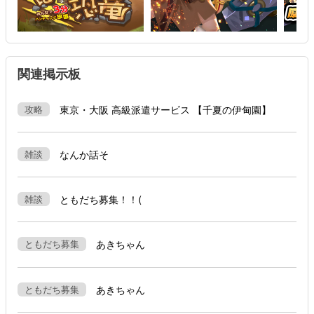
推奨ブラウザ：Safari / Chrome / Edge / Firefox 最新バージョンに
て動作検証済み
関連掲示板
攻略
東京・大阪 高級派遣サービス 【千夏の伊甸園】
雑談
なんか話そ
雑談
ともだち募集！！(
ともだち募集
あきちゃん
ともだち募集
あきちゃん