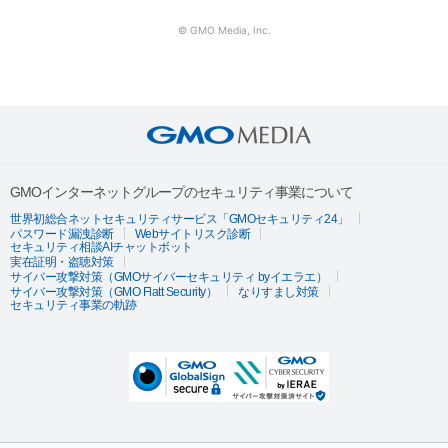
© GMO Media, Inc.
GMOインターネットグループのセキュリティ事業について
世界初総合ネットセキュリティサービス「GMOセキュリティ24」
パスワード漏洩診断
Webサイトリスク診断
セキュリティ相談AIチャットボット
実在証明・盗聴対策
サイバー攻撃対策（GMOサイバーセキュリティ byイエラエ）
サイバー攻撃対策（GMO Flatt Security）
なりすまし対策
セキュリティ事業の軌跡