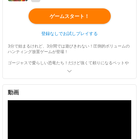
ゲームスタート！
登録なしでお試しプレイする
3分で始まるけれど、3分間では遊びきれない！圧倒的ボリュームの
ハンティング放置ゲームが登場！
ゴージャスで愛らしい恐竜たち！だけど強くて頼りになるペットや
パートナーを集めて、自由気ままに戦って、広大な大陸を探索しよ
う！
【詳しい説明】
はるかな未来、文明は失われて原始時代に戻った荒涼とした世界。
動画
地上は大自然におおわれて動物たちの活気に満ち溢れています。人
類も原始的な生活でしたが幸せな日々を過ごしていました。
だけど村の外は危険ばかり。ケモノや恐竜が歩きまわり、不思議な
チカラをもったモンスターまで襲ってくる。そんな時代で、あなた
は部族の危機を鎮めたばかりの戦士として、村を平和に導くため
の、超常世界の遺物を求めて旅にでます。
前代未聞の放置体験があなたを待ち受けています！