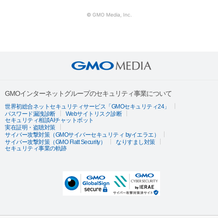
© GMO Media, Inc.
GMOインターネットグループのセキュリティ事業について
世界初総合ネットセキュリティサービス「GMOセキュリティ24」
パスワード漏洩診断
Webサイトリスク診断
セキュリティ相談AIチャットボット
実在証明・盗聴対策
サイバー攻撃対策（GMOサイバーセキュリティ byイエラエ）
サイバー攻撃対策（GMO Flatt Security）
なりすまし対策
セキュリティ事業の軌跡