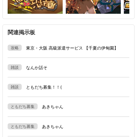
推奨ブラウザ：Safari / Chrome / Edge / Firefox 最新バージョンに
て動作検証済み
関連掲示板
攻略
東京・大阪 高級派遣サービス 【千夏の伊甸園】
雑談
なんか話そ
雑談
ともだち募集！！(
ともだち募集
あきちゃん
ともだち募集
あきちゃん