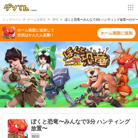
トップページ
ゲームを探す
RPG
ぼくと恐竜〜みんなで3分 ハンティング放置〜のゲーム
ホーム画面に追加して
ホーム画面に追加
次回はかんたん起動！
ぼくと恐竜〜みんなで3分 ハンティング
放置〜
RPG