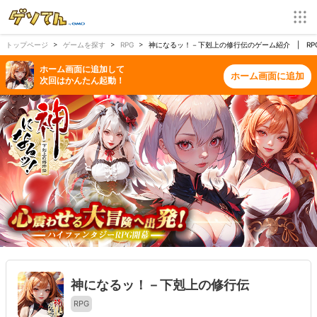
トップページ
ゲームを探す
RPG
神になるッ！－下剋上の修行伝のゲーム紹介 | RP
ホーム画面に追加して
ホーム画面に追加
次回はかんたん起動！
神になるッ！－下剋上の修行伝
RPG