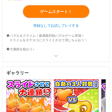
ゲームスタート！
登録なしでお試しプレイする
◆パズル＆スライム！新感覚対戦パズルゲーム登場！
スライムをタテヨコにスライドさせて消しちゃおう！
◆大連鎖を狙おう♪
次々起こる連鎖でスコアを大量獲得！
さらに色違いのスライムを巻き込んだり、
沢山のスライムを同時に消すとボーナスも発生！
ハイスコアを目指して爽快プレイを楽しもう！
ギャラリー
◆シンプルな級段位制を採用♪難易度もステップアップ方式♪
困ったときに安心の「お助けアイテム」も盛りだくさん♪