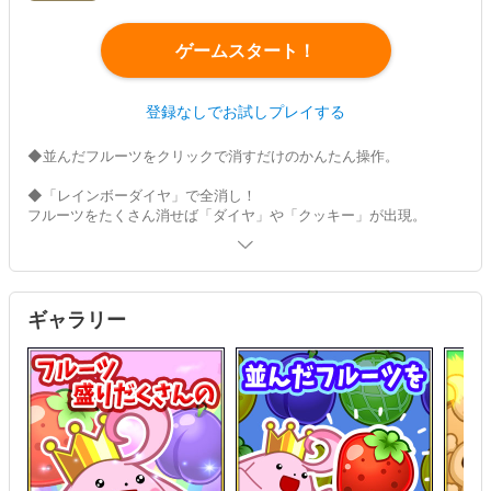
ゲームスタート！
登録なしでお試しプレイする
◆並んだフルーツをクリックで消すだけのかんたん操作。
◆「レインボーダイヤ」で全消し！
フルーツをたくさん消せば「ダイヤ」や「クッキー」が出現。
「ダイヤ」は同じ種類のフルーツを全消し！
3種類の「クッキー」は特殊な効果がお楽しみ♪
ダイヤが並ぶと「レインボーダイヤ」合成⇒すべての種類のフ
ルーツを全消し！
ギャラリー
◆ブロックで攻撃！
ブロックを消すと相手に「お邪魔ブロック」を降らせる攻撃がで
きる！
相手からの「お邪魔ブロック」には要注意だ！
◆わかりやすい級段位制を採用♪
対戦に勝利で「金札/銀札」獲得⇒集めて階級アップ！
目指すは名人？