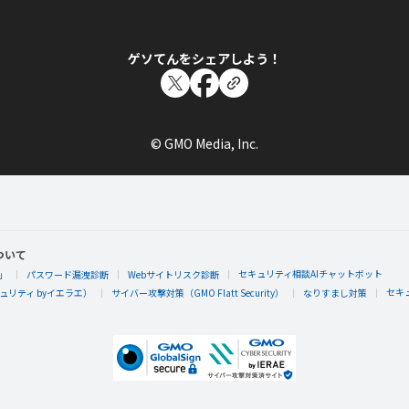
ゲソてんをシェアしよう！
© GMO Media, Inc.
ついて
セキュリティ相談AIチャットボット
」
パスワード漏洩診断
Webサイトリスク診断
セキ
リティ byイエラエ）
サイバー攻撃対策（GMO Flatt Security）
なりすまし対策