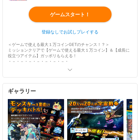
ゲームスタート！
登録なしでお試しプレイする
＜ゲームで使える最大１万コインGETのチャンス！？＞
ミッションクリアで【ゲームで使える最大１万コイン】＆【成長に
役立つアイテム】ガッポリもらえる！
・－・－・－・－・－・－・－・
☆★「宇宙一のカンパニー」の社長になろう！★☆
モンスター育成 × コロニー建築 × ショップ経営
本格ターン制デッキバトル × チーム戦争 × GPSで位置スタ
ンプ
ギャラリー
みんなで遊ぶ 10年遊べる 宇宙×経営×モンスター育成ゲーム