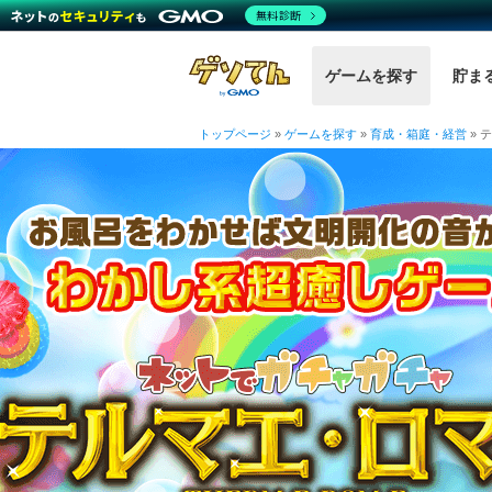
無料診断
ゲームを探す
貯ま
トップページ
»
ゲームを探す
»
育成・箱庭・経営
»
テ