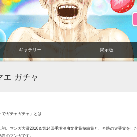
ギャラリー
掲示板
マエ ガチャ
？
トでガチャガチャ」とは
初、マンガ大賞2010＆第14回手塚治虫文化賞短編賞と、奇跡のＷ受賞をし
話題のマンガです。