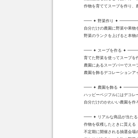
作物を育ててスープを作り、
━━ ✦ 野菜作り ✦ ━━
自分だけの農園に野菜や果物
野菜のランクを上げると本物
━━ ✦ スープを作る ✦ 
育てた野菜を使ってスープを
農園にあるスープバーでスー
農園を飾るデコレーションア
━━ ✦ 農園を飾る ✦ ━
ハッピーベジフルにはデコレ
自分だけのかわいい農園を作
━━ ✦ リアルな商品が当た
作物を収穫したときに貰える
不定期に開催される抽選会場