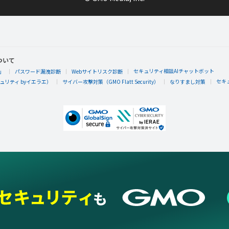
ついて
セキュリティ相談AIチャットボット
」
パスワード漏洩診断
Webサイトリスク診断
セキ
リティ byイエラエ）
サイバー攻撃対策（GMO Flatt Security）
なりすまし対策