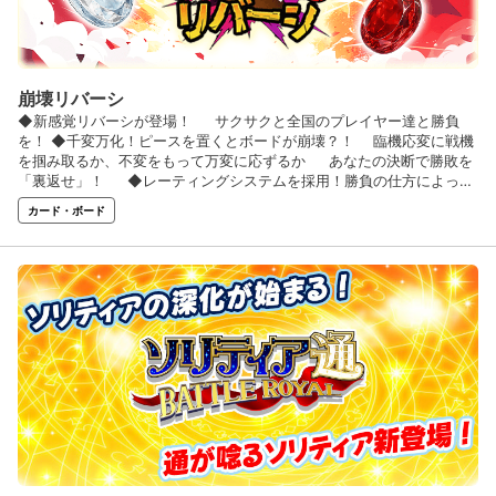
崩壊リバーシ
◆新感覚リバーシが登場！ サクサクと全国のプレイヤー達と勝負
を！ ◆千変万化！ピースを置くとボードが崩壊？！ 臨機応変に戦機
を掴み取るか、不変をもって万変に応ずるか あなたの決断で勝敗を
「裏返せ」！ ◆レーティングシステムを採用！勝負の仕方によって
もレートが変動 対戦を勝ち抜き、リバーシの「キング」を目指せ！
カード・ボード
◆初回登録でお役立ちアイテムをプレゼント実施中♪