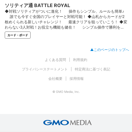
ソリティア通 BATTLE ROYAL
◆対戦ソリティアがついに進化！ 操作もシンプル、ルールも簡単♪
誰でも今すぐ全国のプレイヤーと対戦可能！ ◆山札からカードが2
枚めくられる新しいチャレンジ！ 最速クリアを狙っていこう！ ◆変
わらない3人対戦！お役立ち機能も健在！ シンプル操作で勝利を掴
もう♪ 勝ち進んで、目指すは頂点キングの座！ ◆初回登録でお役立
カード・ボード
ちアイテムプレゼントを実施中♪
▲このページのトップへ
よくある質問
利用規約
プライバシーステートメント
特定商法に基づく表記
会社概要
採用情報
© GMO Media, Inc.