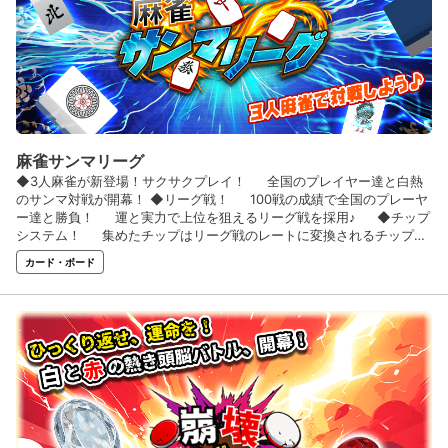
麻雀サンマリーグ
◆3人麻雀が新登場！サクサクプレイ！ 全国のプレイヤー達と白熱
のサンマ対戦が開幕！ ◆リーグ戦！ 100戦の成績で全国のプレーヤ
ー達と勝負！ 運と実力で上位を狙えるリーグ戦を採用♪ ◆チップ
システム！ 集めたチップはリーグ戦のレートに変換されるチップシ
ステム採用♪ ◆麻雀卓をカスタマイズ♪ ショップや昇格で対戦を
カード・ボード
彩る多彩なアイテムが入手可能！ 麻雀卓や麻雀牌を自由にカスタマ
イズしオリジナル画面で勝負♪