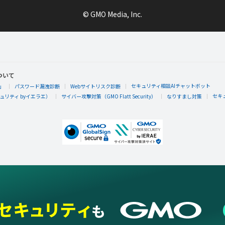
© GMO Media, Inc.
ついて
セキュリティ相談AIチャットボット
」
パスワード漏洩診断
Webサイトリスク診断
セキ
リティ byイエラエ）
サイバー攻撃対策（GMO Flatt Security）
なりすまし対策