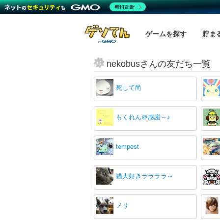
無料診断
ゲームを探す
貯ま
nekobusさんの友だち一覧
死して尚
もくれん＠感謝～♪
tempest
猫大好きララララ～
ノリ