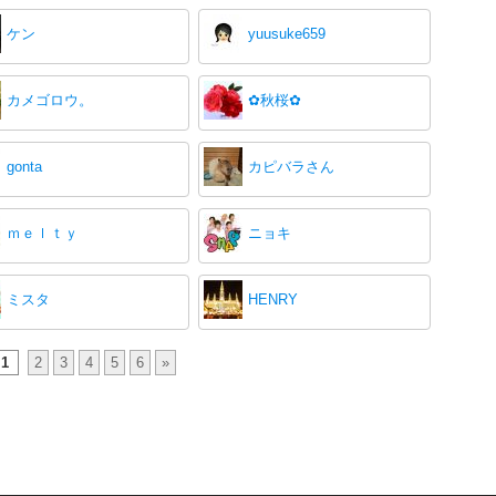
ケン
yuusuke659
カメゴロウ。
✿秋桜✿
gonta
カピバラさん
ｍｅｌｔｙ
ニョキ
ミスタ
HENRY
1
2
3
4
5
6
»