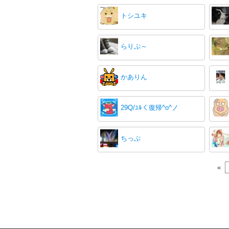
トシユキ
らりぷ～
かありん
29Q/ﾕﾙく復帰^o^ノ
ちっぷ
«