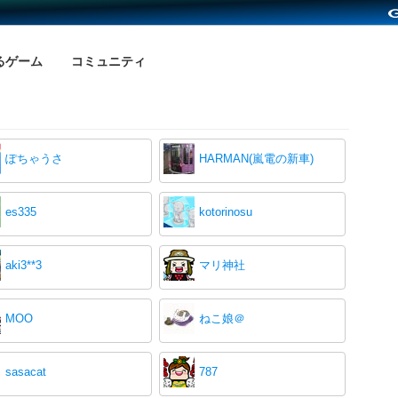
るゲーム
コミュニティ
ぽちゃうさ
HARMAN(嵐電の新車)
es335
kotorinosu
aki3**3
マリ神社
MOO
ねこ娘＠
sasacat
787