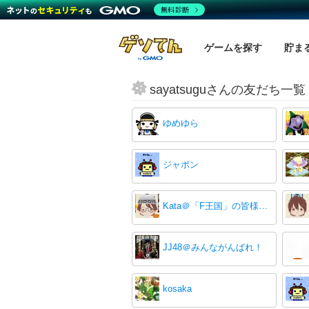
無料診断
ゲームを探す
貯ま
sayatsuguさんの友だち一覧
ゆめゆら
ジャポン
Kata＠「F王国」の皆様今迄有り難うございました。
JJ48＠みんながんばれ！
kosaka