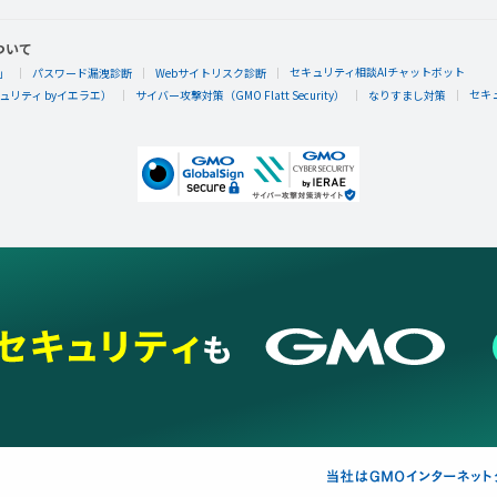
ついて
セキュリティ相談AIチャットボット
」
パスワード漏洩診断
Webサイトリスク診断
セキ
リティ byイエラエ）
サイバー攻撃対策（GMO Flatt Security）
なりすまし対策