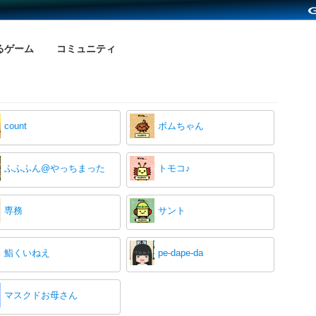
るゲーム
コミュニティ
count
ボムちゃん
ふふふん@やっちまった
トモコ♪
専務
サント
鮨くいねえ
pe-dape-da
マスクドお母さん