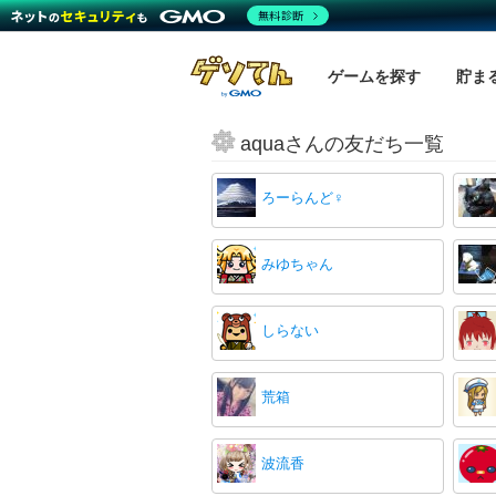
無料診断
ゲームを探す
貯ま
aquaさんの友だち一覧
ろーらんど♀️
みゆちゃん
しらない
荒箱
波流香