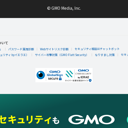
© GMO Media, Inc.
ついて
セキュリティ相談AIチャットボット
」
パスワード漏洩診断
Webサイトリスク診断
セキ
リティ byイエラエ）
サイバー攻撃対策（GMO Flatt Security）
なりすまし対策