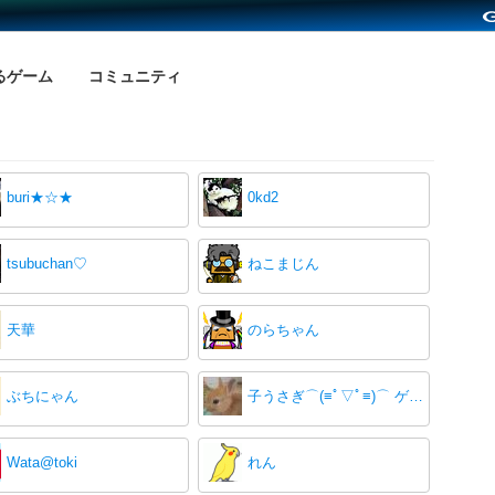
るゲーム
コミュニティ
buri★☆★
0kd2
tsubuchan♡
ねこまじん
天華
のらちゃん
ぶちにゃん
子うさぎ⌒(≡ﾟ▽ﾟ≡)⌒ ゲームは楽しく♪
Wata@toki
れん