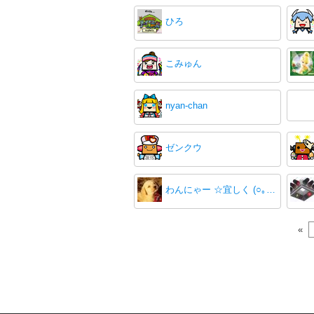
ひろ
こみゅん
nyan-chan
ゼンクウ
わんにゃー ☆宜しく (○｡_｡)ﾍ！
«