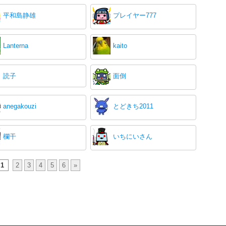
平和島静雄
プレイヤー777
Lanterna
kaito
読子
面倒
anegakouzi
とどきち2011
欄干
いちにいさん
1
2
3
4
5
6
»