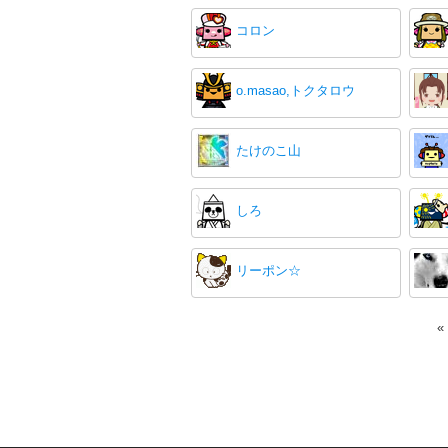
コロン
o.masao,トクタロウ
たけのこ山
しろ
リーポン☆
«