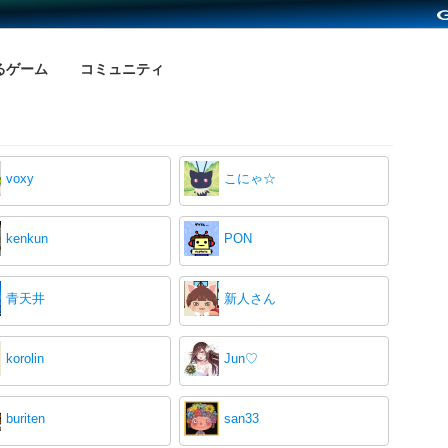
るゲーム
コミュニティ
voxy
こにゃ☆
kenkun
PON
青天井
新人さん
korolin
Jun♡
buriten
san33