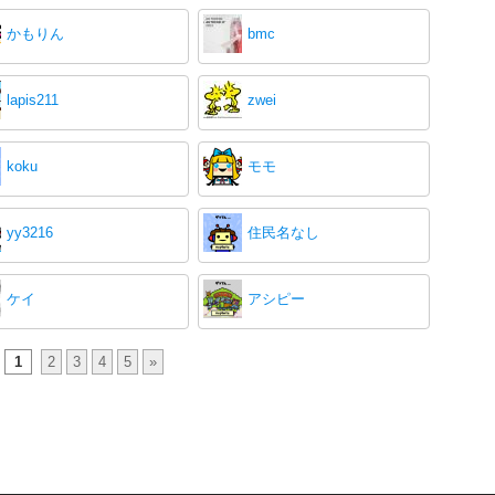
かもりん
bmc
lapis211
zwei
koku
モモ
yy3216
住民名なし
ケイ
アシピー
1
2
3
4
5
»