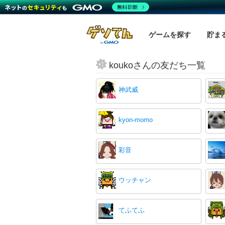
無料診断
ゲームを探す
貯ま
koukoさんの友だち一覧
神武威
kyon-momo
彩音
ウッチャン
てふてふ