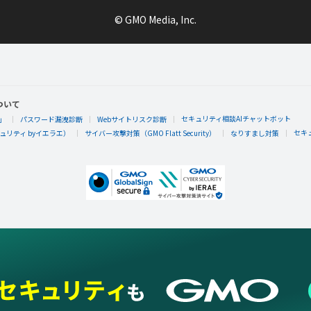
© GMO Media, Inc.
ついて
セキュリティ相談AIチャットボット
」
パスワード漏洩診断
Webサイトリスク診断
セキ
リティ byイエラエ）
サイバー攻撃対策（GMO Flatt Security）
なりすまし対策