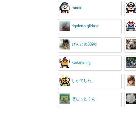
mimie
rigoletto.gilda☆
ぴんどめ809＠
koike-shinji
しかでした。
ぽちっとくん