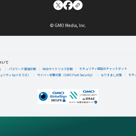
© GMO Media, Inc.
ついて
セキュリティ相談AIチャットボット
」
パスワード漏洩診断
Webサイトリスク診断
セキ
リティ byイエラエ）
サイバー攻撃対策（GMO Flatt Security）
なりすまし対策