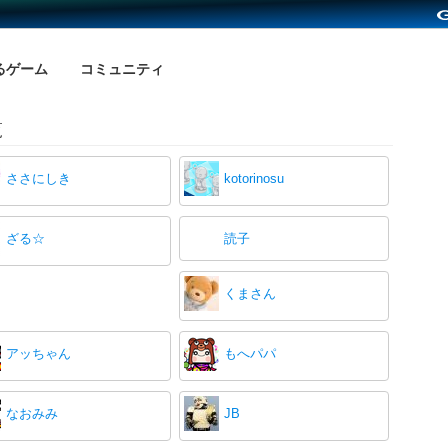
るゲーム
コミュニティ
覧
ささにしき
kotorinosu
ざる☆
読子
くまさん
アッちゃん
もへパパ
なおみみ
JB