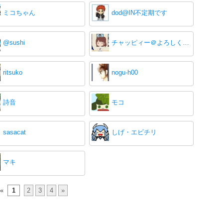
ミコちゃん
dod@IN不定期です
@sushi
チャッピィー＠よろしくですぅ(^▽^)/
ritsuko
nogu-h00
詩音
モコ
sasacat
しげ・エビチリ
マキ
«
1
2
3
4
»