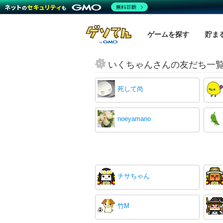
無料診断
ゲームを探す
貯ま
いくちゃんさんの友だち一
死して尚
noeyamano
チサちゃん
竹M