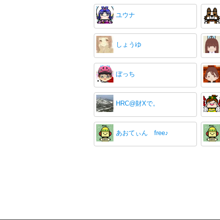
ユウナ
しょうゆ
ぼっち
HRC@財Xで。
あおてぃん free♪