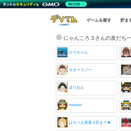
無料診断
ゲームを探す
貯ま
にゃんころ３さんの友だち
ひろちゃん
ギターコゾー
ぽりおん
mouton
はちべえ派遣３匹まで★