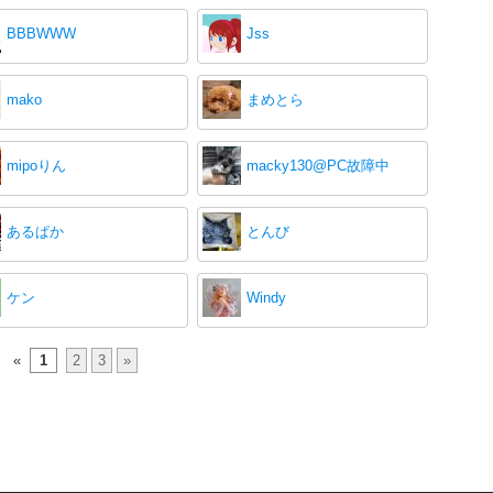
BBBWWW
Jss
mako
まめとら
mipoりん
macky130@PC故障中
あるぱか
とんび
ケン
Windy
«
1
2
3
»