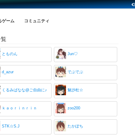
るゲーム
コミュニティ
一覧
とものん
Jun♡
d_azur
でぶでぶ
くるみばなな@ご自由に♪
魅沙杜☆
ｋａｏｒｉｎｒｉｎ
zoo200
STK☆S.J
たかぽち