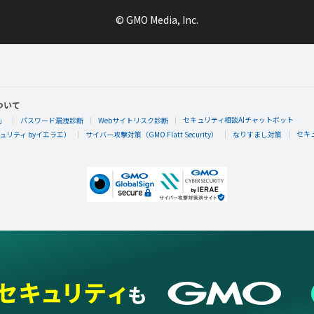
© GMO Media, Inc.
ついて
セキュリティ相談AIチャットボット
」
パスワード漏洩診断
Webサイトリスク診断
セキ
リティ byイエラエ）
サイバー攻撃対策（GMO Flatt Security）
なりすまし対策