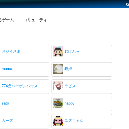
るゲーム
コミュニティ
おジイさま
むげんｗ
mama
猫姫
774@バーボンハウス
ラピス
sato
happy
カーズ
ユズちゃん