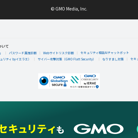
© GMO Media, Inc.
ついて
セキュリティ相談AIチャットボット
」
パスワード漏洩診断
Webサイトリスク診断
セキ
リティ byイエラエ）
サイバー攻撃対策（GMO Flatt Security）
なりすまし対策