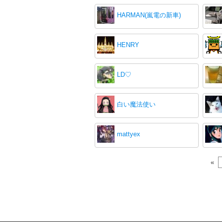
HARMAN(嵐電の新車)
HENRY
LD♡
白い魔法使い
mattyex
«