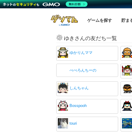
無料診断
ゲームを探す
貯ま
ゆきさんの友だち一覧
ゆかりんママ
ぺぺろんちーの
しんちゃん
Bosspooh
touri