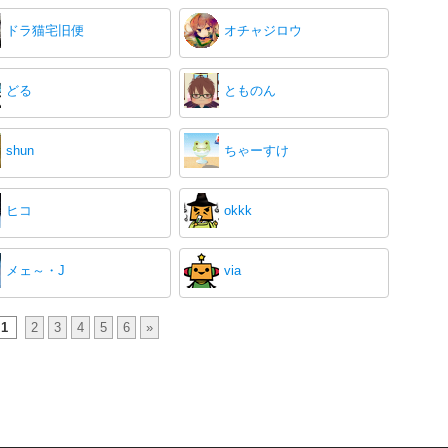
ドラ猫宅旧便
オチャジロウ
どる
とものん
shun
ちゃーすけ
ヒコ
okkk
メェ～・J
via
1
2
3
4
5
6
»