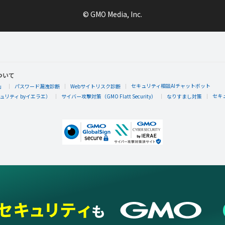
© GMO Media, Inc.
ついて
セキュリティ相談AIチャットボット
」
パスワード漏洩診断
Webサイトリスク診断
セキ
リティ byイエラエ）
サイバー攻撃対策（GMO Flatt Security）
なりすまし対策