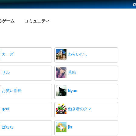
るゲーム
コミュニティ
カーズ
わらいむし
サル
荒箱
お笑い部長
lilyan
qzai
働き者のクマ
ばなな
jin