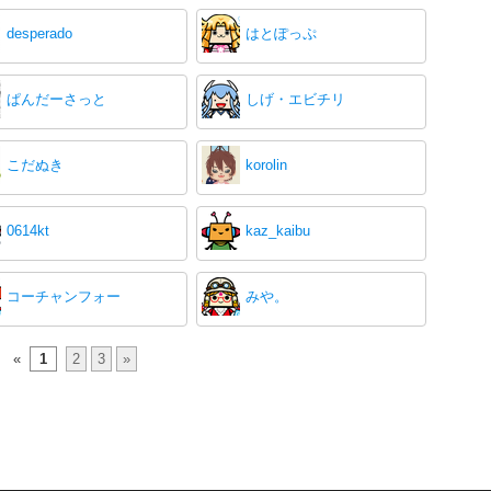
desperado
はとぽっぷ
ぱんだーさっと
しげ・エビチリ
こだぬき
korolin
0614kt
kaz_kaibu
コーチャンフォー
みや。
«
1
2
3
»