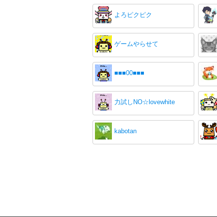
よろピクピク
ゲームやらせて
■■■00■■■
力試しNO☆lovewhite
kabotan