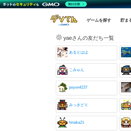
無料診断
ゲームを探す
貯ま
yaeさんの友だち一覧
あるとはは
こみゅん
poyon4237
みっきどり
hinaka21