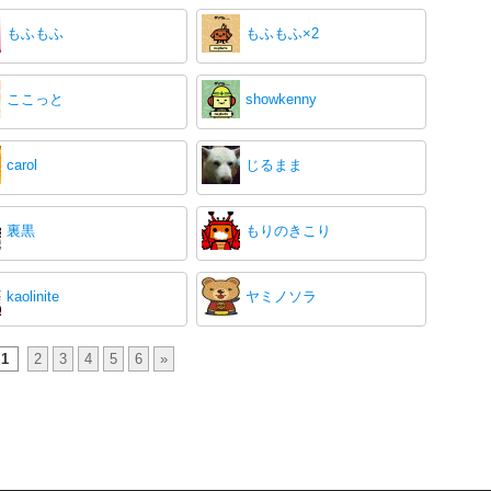
もふもふ
もふもふ×2
ここっと
showkenny
carol
じるまま
裏黒
もりのきこり
kaolinite
ヤミノソラ
1
2
3
4
5
6
»