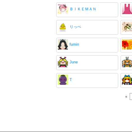
ＢＩＫＥＭＡＮ
りっぺ
fumin
June
T
«