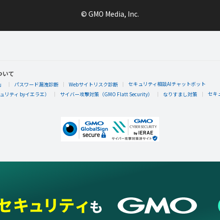
© GMO Media, Inc.
ついて
セキュリティ相談AIチャットボット
」
パスワード漏洩診断
Webサイトリスク診断
セキ
リティ byイエラエ）
サイバー攻撃対策（GMO Flatt Security）
なりすまし対策