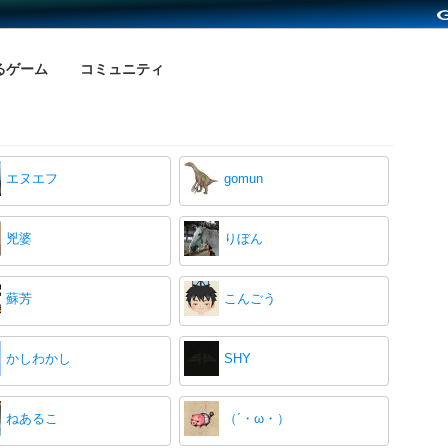
るゲーム
コミュニティ
エヌエフ
gomun
兇婆
りぼん
蘇芳
こんごう
かしわかし
SHY
ねあるこ
（´・ω・）