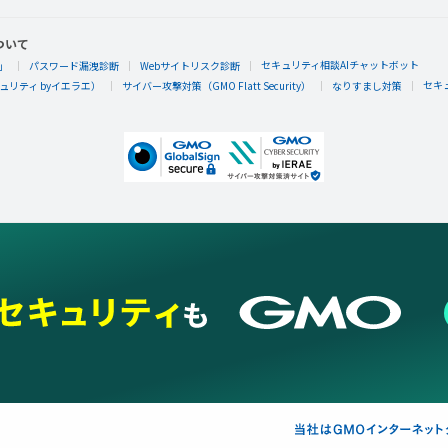
ついて
セキュリティ相談AIチャットボット
」
パスワード漏洩診断
Webサイトリスク診断
セキ
リティ byイエラエ）
サイバー攻撃対策（GMO Flatt Security）
なりすまし対策