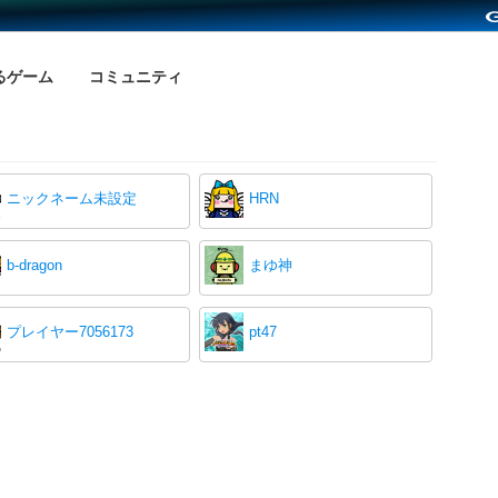
るゲーム
コミュニティ
ニックネーム未設定
HRN
b-dragon
まゆ神
プレイヤー7056173
pt47