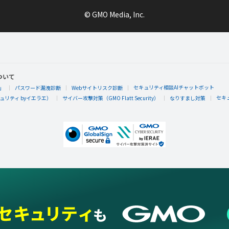
© GMO Media, Inc.
ついて
セキュリティ相談AIチャットボット
」
パスワード漏洩診断
Webサイトリスク診断
セキ
リティ byイエラエ）
サイバー攻撃対策（GMO Flatt Security）
なりすまし対策