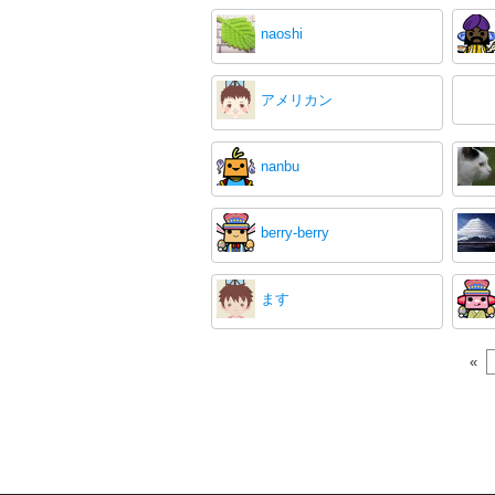
naoshi
アメリカン
nanbu
berry-berry
ます
«