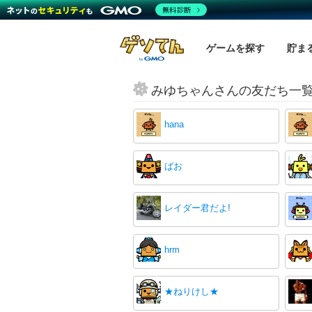
無料診断
ゲームを探す
貯ま
みゆちゃんさんの友だち一
hana
ばお
レイダー君だよ!
hrm
★ねりけし★