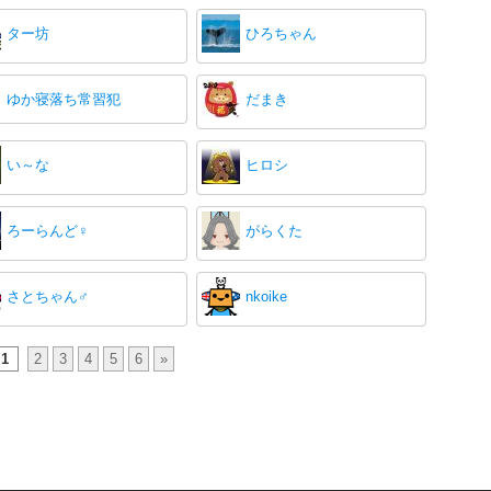
ター坊
ひろちゃん
ゆか寝落ち常習犯
だまき
い～な
ヒロシ
ろーらんど♀️
がらくた
さとちゃん♂
nkoike
1
2
3
4
5
6
»