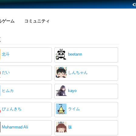
るゲーム
コミュニティ
覧
北斗
beetann
だい
しんちゃん
ヒムカ
kayo
ぴょんきち
ライム
Muhammad Ali
版