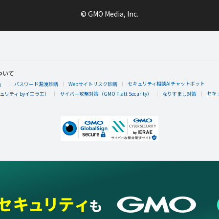
© GMO Media, Inc.
ついて
セキュリティ相談AIチャットボット
」
パスワード漏洩診断
Webサイトリスク診断
セキ
リティ byイエラエ）
サイバー攻撃対策（GMO Flatt Security）
なりすまし対策