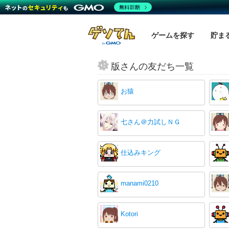
無料診断
ゲームを探す
貯ま
版さんの友だち一覧
お猿
七さん＠力試しＮＧ
仕込みキング
manami0210
Kotori