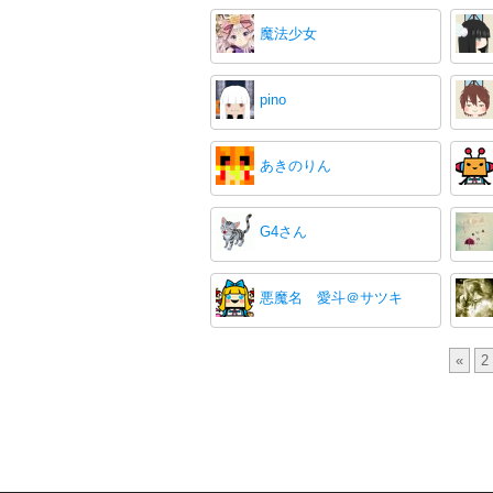
魔法少女
pino
あきのりん
G4さん
悪魔名 愛斗＠サツキ
«
2