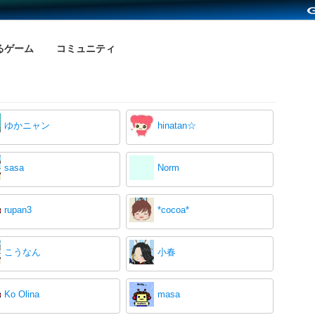
るゲーム
コミュニティ
ゆかニャン
hinatan☆
sasa
Norm
rupan3
*cocoa*
こうなん
小春
Ko Olina
masa