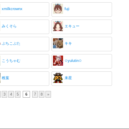
xmilkcrownx
fuji
みくそら
エキュー
ぷちこぶた
キキ
こうちゃむ
✩yulutin✩
稚葉
来星
3
4
5
6
7
8
»