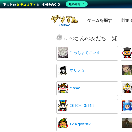
無料診断
ゲームを探す
貯ま
にのさんの友だち一覧
ごっちょでごいす
マリノ☆
mama
C61020D51498
solar-power♪