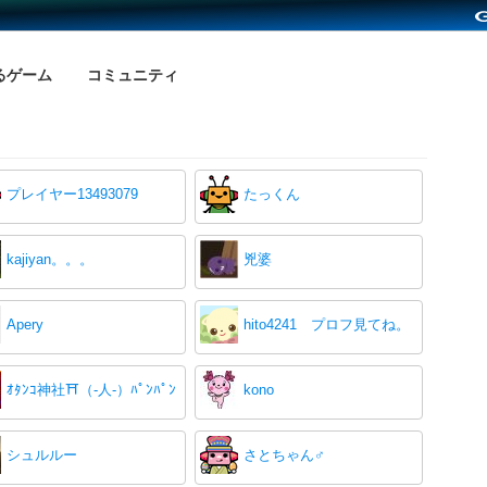
るゲーム
コミュニティ
プレイヤー13493079
たっくん
kajiyan。。。
兇婆
Apery
hito4241 プロフ見てね。
ｵﾀﾝｺ神社⛩（-人-）ﾊﾟﾝﾊﾟﾝ
kono
シュルルー
さとちゃん♂