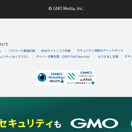
© GMO Media, Inc.
ついて
セキュリティ相談AIチャットボット
」
パスワード漏洩診断
Webサイトリスク診断
セキ
リティ byイエラエ）
サイバー攻撃対策（GMO Flatt Security）
なりすまし対策