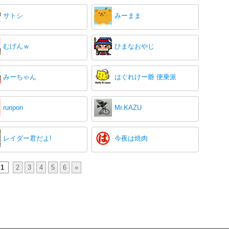
サトシ
みーまま
むげんｗ
ひまなおやじ
みーちゃん
はぐれけー爺 便乗派
ruripon
Mr.KAZU
レイダー君だよ!
今夜は焼肉
1
2
3
4
5
6
»