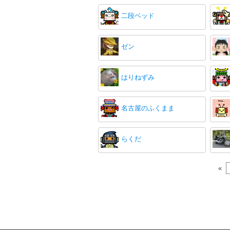
二段ベッド
ゼン
はりねずみ
名古屋のふくまま
らくだ
«