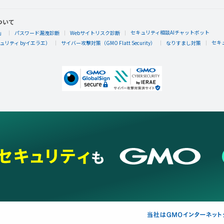
ついて
セキュリティ相談AIチャットボット
」
パスワード漏洩診断
Webサイトリスク診断
セキ
リティ byイエラエ）
サイバー攻撃対策（GMO Flatt Security）
なりすまし対策