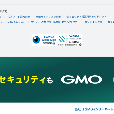
ついて
セキュリティ相談AIチャットボット
」
パスワード漏洩診断
Webサイトリスク診断
セキ
リティ byイエラエ）
サイバー攻撃対策（GMO Flatt Security）
なりすまし対策