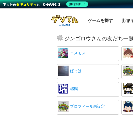
無料診断
ゲームを探す
貯ま
ジンゴロウさんの友だち一
コスモス
ばっは
瑞鶴
プロフィール未設定