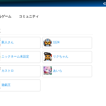
るゲーム
コミュニティ
覧
新人さん
1124
ニックネーム未設定
リクちゃん
カストロ
あいら
遊戯王