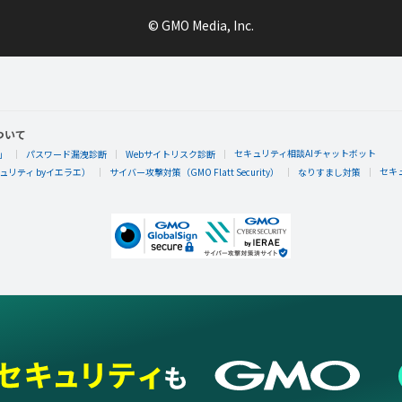
© GMO Media, Inc.
ついて
セキュリティ相談AIチャットボット
」
パスワード漏洩診断
Webサイトリスク診断
セキ
リティ byイエラエ）
サイバー攻撃対策（GMO Flatt Security）
なりすまし対策