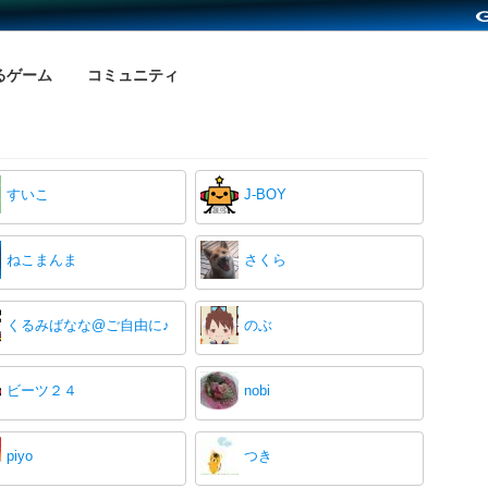
るゲーム
コミュニティ
すいこ
J-BOY
ねこまんま
さくら
くるみばなな@ご自由に♪
のぶ
ビーツ２４
nobi
piyo
つき