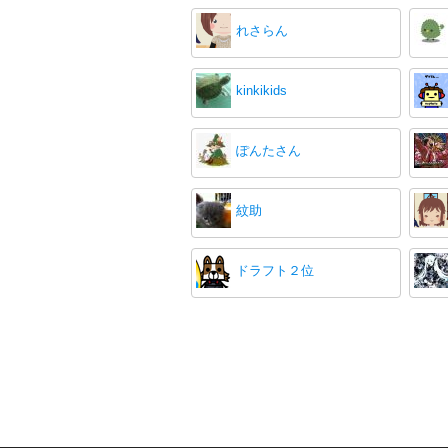
れさらん
kinkikids
ぽんたさん
紋助
ドラフト２位