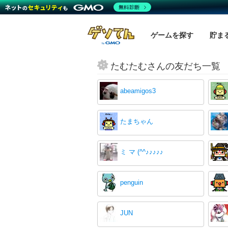
無料診断
ゲームを探す
貯ま
たむたむさんの友だち一覧
abeamigos3
たまちゃん
ミ マ (^^♪♪♪♪♪
penguin
JUN