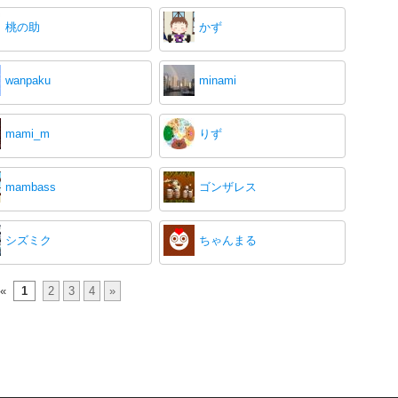
桃の助
かず
wanpaku
minami
mami_m
りず
mambass
ゴンザレス
シズミク
ちゃんまる
«
1
2
3
4
»