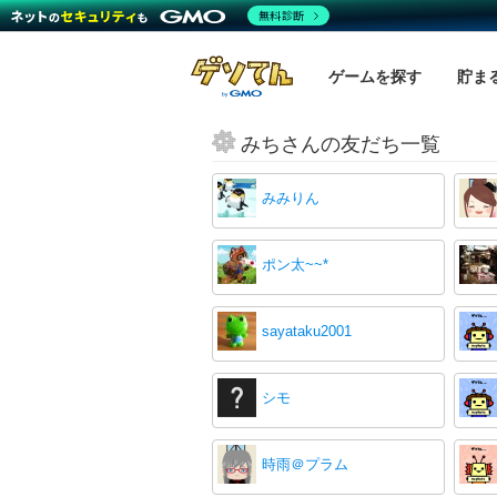
無料診断
ゲームを探す
貯ま
みちさんの友だち一覧
みみりん
ポン太~~*
sayataku2001
シモ
時雨＠プラム