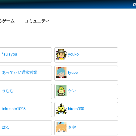
るゲーム
コミュニティ
*suisyou
youko
あってぃ＠通常営業
tyu56
うむむ
ケン
tokusato1093
hiroro030
はる
さや