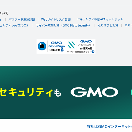
ついて
セキュリティ相談AIチャットボット
」
パスワード漏洩診断
Webサイトリスク診断
セキ
リティ byイエラエ）
サイバー攻撃対策（GMO Flatt Security）
なりすまし対策