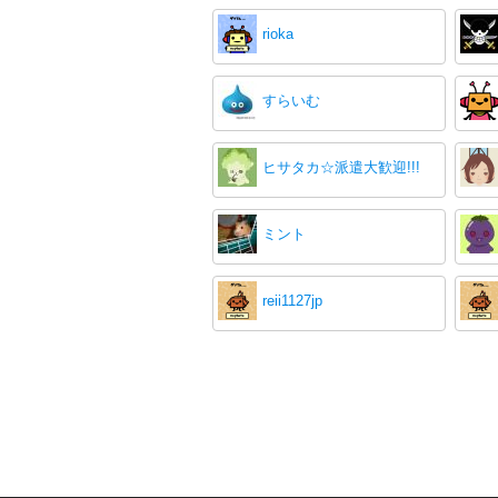
rioka
すらいむ
ヒサタカ☆派遣大歓迎!!!
ミント
reii1127jp