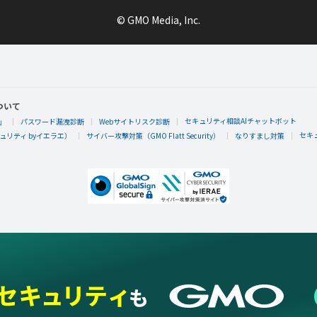
© GMO Media, Inc.
ついて
セキュリティ相談AIチャットボット
」
パスワード漏洩診断
Webサイトリスク診断
セキ
リティ byイエラエ）
サイバー攻撃対策（GMO Flatt Security）
なりすまし対策