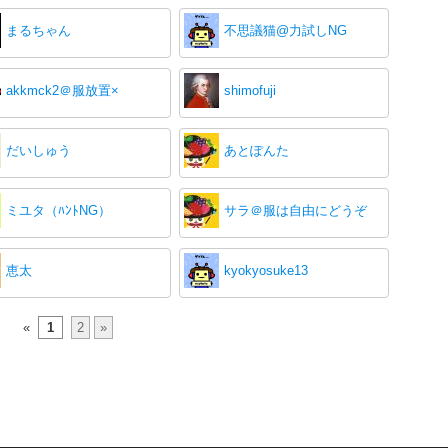
まるちゃん
不思議猫@力試しNG
akkmck2＠服放置×
shimofuji
だいしゅう
あとぽんた
ミユタ（ﾊﾝﾄNG）
サラ＠服は自由にどうぞ
恵太
kyokyosuke13
«
1
2
»