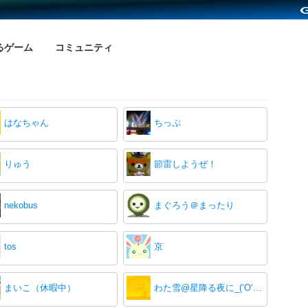
るゲーム
コミュニティ
はなちゃん
ちっぷ
りゅう
節雷しようぜ！
nekobus
まぐろう＠まったり
tos
京
まいこ（休暇中）
わた雪@星降る夜に_(‘O‘) p♪♪