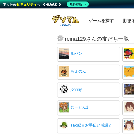
無料診断
ゲームを探す
貯ま
reina129さんの友だち一覧
ルパン
ちょのん
johnny
むーとん1
saku2☆お手伝い感謝☆