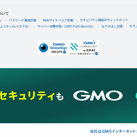
ついて
セキュリティ相談AIチャットボット
」
パスワード漏洩診断
Webサイトリスク診断
セキ
リティ byイエラエ）
サイバー攻撃対策（GMO Flatt Security）
なりすまし対策