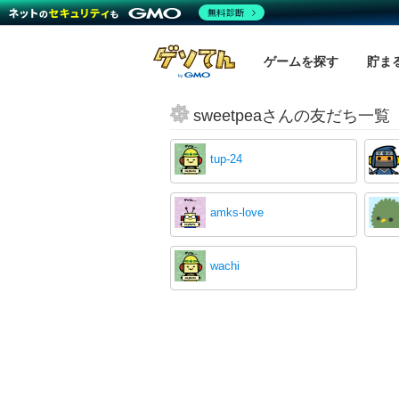
無料診断
ゲームを探す
貯ま
sweetpeaさんの友だち一覧
tup-24
amks-love
wachi