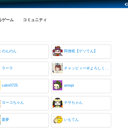
るゲーム
コミュニティ
のんのん
阿僧祇【ゲソてん】
ラーラ
チャッピィー＠よろしくですぅ(^▽^)/
calm0725
amepi
ヨーコちゃん
チサちゃん
栗夢
いもてん