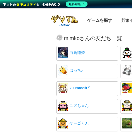
無料診断
ゲームを探す
貯ま
mimkoさんの友だち一覧
白鳥織姫
はっち♪
kuutamo✽‪*ﾟ
ユズちゃん
ケーゴくん