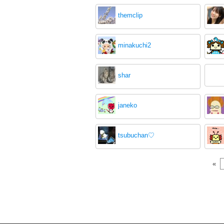
themclip
minakuchi2
shar
janeko
tsubuchan♡
«