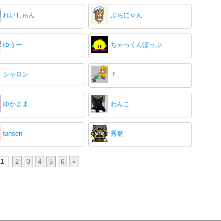
れいしゅん
ぶちにゃん
ゆうー
ちゃっくんぽっぷ
シャロン
ｆ.
ゆかまま
わんこ
tansen
秀翁
1
2
3
4
5
6
»