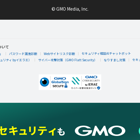
© GMO Media, Inc.
ついて
セキュリティ相談AIチャットボット
」
パスワード漏洩診断
Webサイトリスク診断
セキ
リティ byイエラエ）
サイバー攻撃対策（GMO Flatt Security）
なりすまし対策