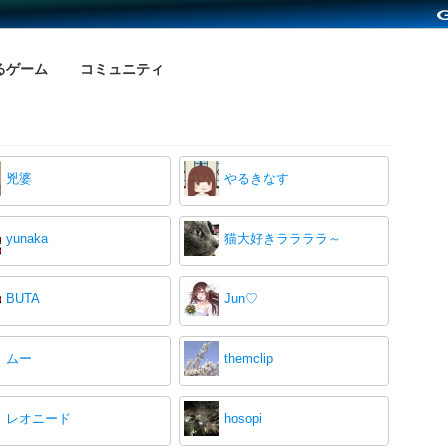
るゲーム
コミュニティ
兇婆
やるきなす
yunaka
猫大好きララララ～
BUTA
Jun♡
ムー
themclip
レオニード
hosopi