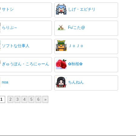
サトシ
しげ・エビチリ
らりぷ～
Fu'こた@
ソフトな仕事人
ＪｏＪｏ
ぎゅうぽん・ころにゃーん
✿秋桜✿
noa
ちんねん
1
2
3
4
5
6
»