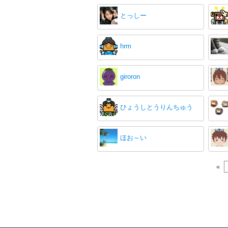
とっしー
hrm
giroron
ひょうしとうりんちゅう
ほお～い
«