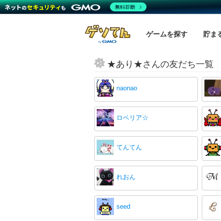
無料診断
ゲームを探す
貯ま
★あり★さんの友だち一覧
naonao
ロベリア☆
てんてん
れおん
seed