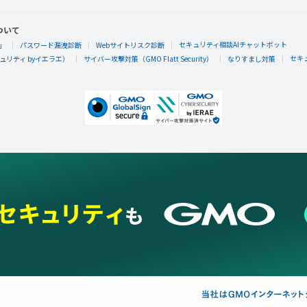
ついて
セキュリティ相談AIチャットボット
」
パスワード漏洩診断
Webサイトリスク診断
セキ
リティ byイエラエ）
サイバー攻撃対策（GMO Flatt Security）
なりすまし対策