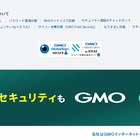
ついて
セキュリティ相談AIチャットボット
」
パスワード漏洩診断
Webサイトリスク診断
セキ
リティ byイエラエ）
サイバー攻撃対策（GMO Flatt Security）
なりすまし対策