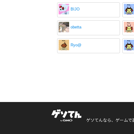
BIJO
obetta
Ryo@
ゲソてんなら、ゲームで