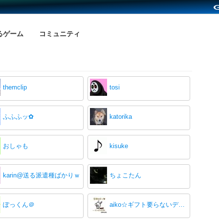
るゲーム
コミュニティ
themclip
tosi
ふふふッ✿
katorika
おしゃも
kisuke
karin@送る派遣種ばかりｗ
ちょこたん
ぽっくん＠
aiko☆ギフト要らないデス～(´･ω･)ﾉ ３９❤