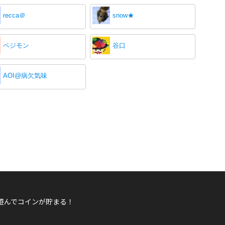
recca＠
snow★
ベジモン
谷口
AOI@病欠気味
遊んでコインが貯まる！