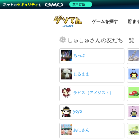
無料診断
ゲームを探す
貯ま
しゅしゅさんの友だち一覧
ちっぷ
じるまま
ラピス（アメジスト）
yoyo
あにさん