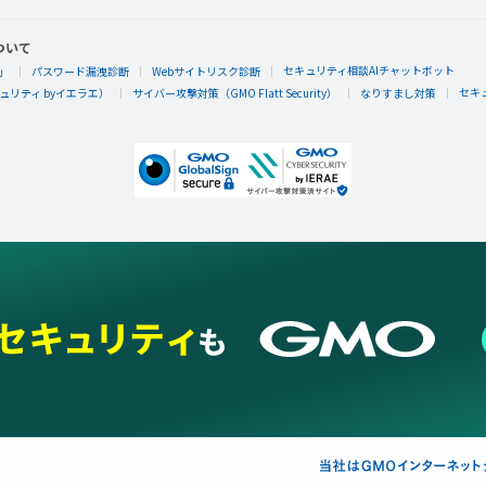
ついて
セキュリティ相談AIチャットボット
」
パスワード漏洩診断
Webサイトリスク診断
セキ
リティ byイエラエ）
サイバー攻撃対策（GMO Flatt Security）
なりすまし対策