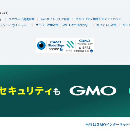
ついて
セキュリティ相談AIチャットボット
」
パスワード漏洩診断
Webサイトリスク診断
セキ
リティ byイエラエ）
サイバー攻撃対策（GMO Flatt Security）
なりすまし対策