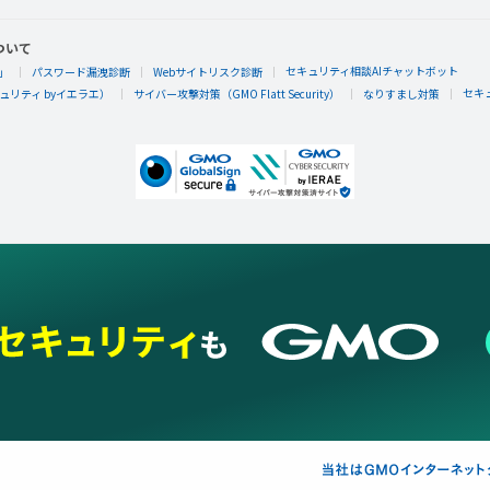
ついて
セキュリティ相談AIチャットボット
」
パスワード漏洩診断
Webサイトリスク診断
セキ
リティ byイエラエ）
サイバー攻撃対策（GMO Flatt Security）
なりすまし対策