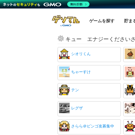
無料診断
ゲームを探す
貯ま
キュー エナジーください
シオリくん
ちゃーすけ
テン
レグザ
さらら＠ビンゴ友募集中