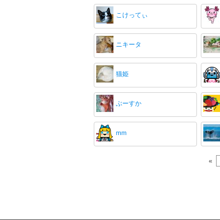
こけってぃ
ニキータ
猫姫
ぶーすか
mm
«