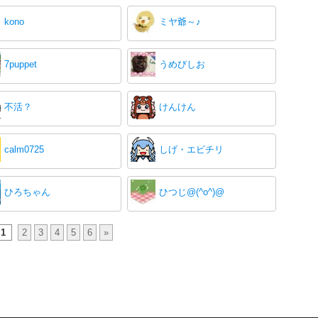
kono
ミヤ爺～♪
7puppet
うめびしお
不活？
けんけん
calm0725
しげ・エビチリ
ひろちゃん
ひつじ@(^o^)@
1
2
3
4
5
6
»