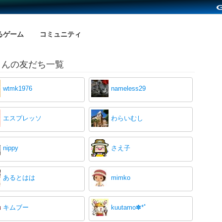
るゲーム
コミュニティ
さんの友だち一覧
wtmk1976
nameless29
エスプレッソ
わらいむし
nippy
さえ子
あるとはは
mimko
キムブー
kuutamo✽‪*ﾟ