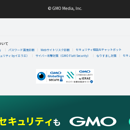
© GMO Media, Inc.
ついて
セキュリティ相談AIチャットボット
」
パスワード漏洩診断
Webサイトリスク診断
セキ
リティ byイエラエ）
サイバー攻撃対策（GMO Flatt Security）
なりすまし対策