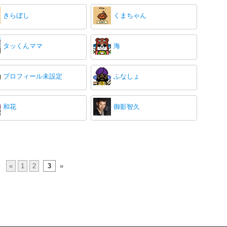
きらぼし
くまちゃん
タッくんママ
海
プロフィール未設定
ふなしょ
和花
御影智久
«
1
2
3
»