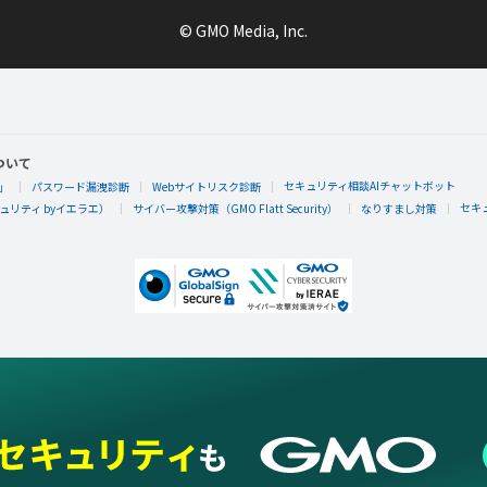
© GMO Media, Inc.
ついて
セキュリティ相談AIチャットボット
」
パスワード漏洩診断
Webサイトリスク診断
セキ
リティ byイエラエ）
サイバー攻撃対策（GMO Flatt Security）
なりすまし対策