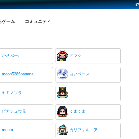
るゲーム
コミュニティ
かさぶー。
アツシ
moon5286banana
白いベース
ヤミノソラ
it
ピカチュウ兄
くまくま
munta
カリフォルニア