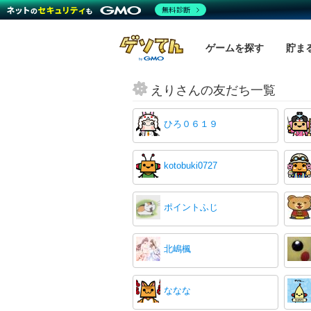
無料診断
ゲームを探す
貯ま
えりさんの友だち一覧
ひろ０６１９
kotobuki0727
ポイントふじ
北嶋楓
ななな