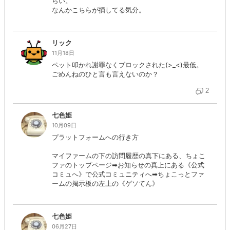
らい。
なんかこちらが損してる気分。
リック
11月18日
ペット叩かれ謝罪なくブロックされた(>_<)最低。
ごめんねのひと言も言えないのか？
2
七色姫
10月09日
プラットフォームへの行き方
マイファームの下の訪問履歴の真下にある、ちょこ
ファのトップページ➡お知らせの真上にある《公式
コミュへ》で公式コミュニティへ➡ちょこっとファ
ームの掲示板の左上の《ゲソてん》
七色姫
06月27日