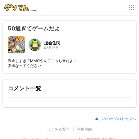
50過ぎてゲームだよ
退会住民
03月16日
課金しすぎてMMOやんてこっち来たよ～
友達なってください
コメント一覧
▲このページのトップへ
よくある質問
利用規約