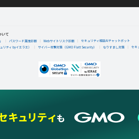
ついて
セキュリティ相談AIチャットボット
」
パスワード漏洩診断
Webサイトリスク診断
セキ
リティ byイエラエ）
サイバー攻撃対策（GMO Flatt Security）
なりすまし対策