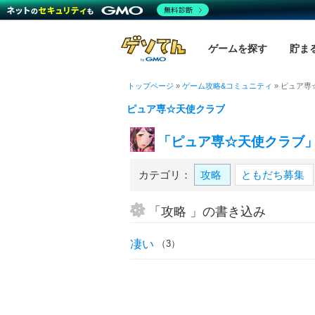
無料診断
ゲームを探す
貯ま
トップページ
»
ゲーム攻略&コミュニティ
»
ピュア専
ピュア専☆天使クラブ
「ピュア専☆天使クラブ
カテゴリ：
攻略
ともだち募集
「攻略 」の書き込み
凄い
（3）