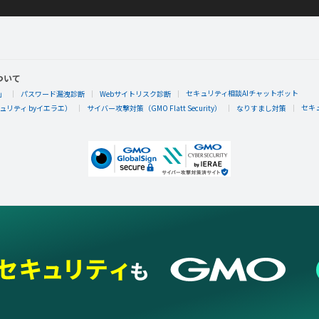
ついて
セキュリティ相談AIチャットボット
」
パスワード漏洩診断
Webサイトリスク診断
セキ
リティ byイエラエ）
サイバー攻撃対策（GMO Flatt Security）
なりすまし対策