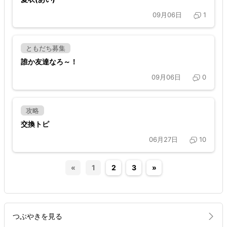
09月06日
1
ともだち募集
誰か友達なろ～！
09月06日
0
攻略
交換トピ
06月27日
10
«
1
2
3
»
つぶやきを見る