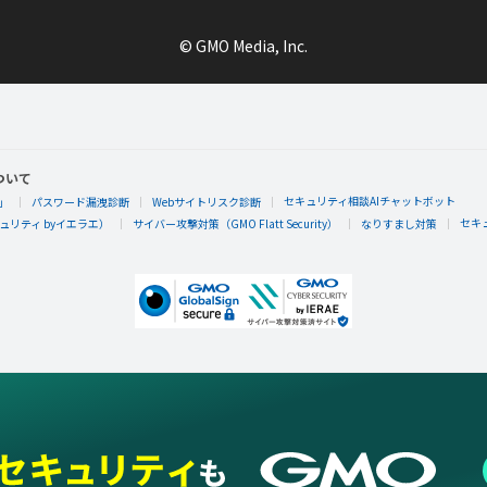
© GMO Media, Inc.
ついて
セキュリティ相談AIチャットボット
」
パスワード漏洩診断
Webサイトリスク診断
セキ
リティ byイエラエ）
サイバー攻撃対策（GMO Flatt Security）
なりすまし対策