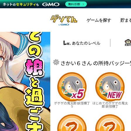
無料診断
ゲームを探す
貯ま
あなたのレベル
さかい６さん の所持バッジ一覧
ゲゲゲの鬼太郎 妖怪横丁
はじめてのゲゲゲの鬼太
5
郎 妖怪横丁