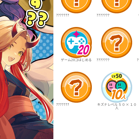
???????
???????
ゲーム20コはじめる
???????
?
???????
キズナレベル ５０ × １０
人