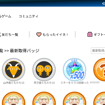
るゲーム
コミュニティ
友だち一覧
もらったイイネ！
ギフト
 >> 最新取得バッジ
山羊座ともだち10
双子座ともだち10
スターを５００回使った
???????