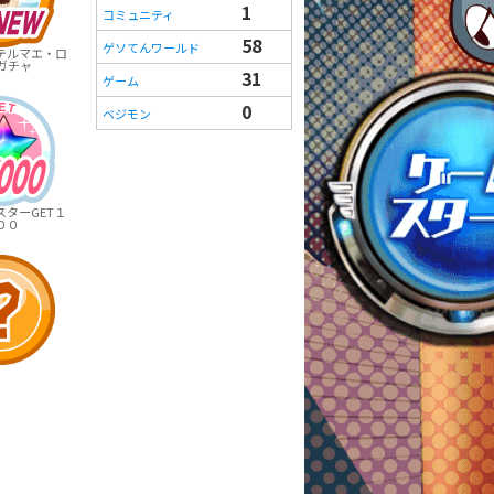
1
コミュニティ
58
ゲソてんワールド
テルマエ・ロ
ガチャ
31
ゲーム
0
ベジモン
ターGET１
００