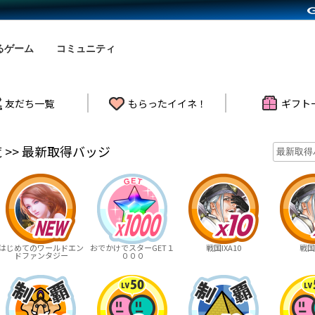
るゲーム
コミュニティ
友だち一覧
もらったイイネ！
ギフト
 >> 最新取得バッジ
はじめてのワールドエン
おでかけでスターGET１
戦国IXA10
戦国I
ドファンタジー
０００