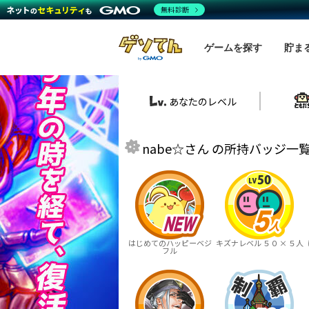
無料診断
ゲームを探す
貯ま
あなたのレベル
nabe☆さん の所持バッジ一覧
はじめてのハッピーベジ
キズナレベル ５０ × ５人
フル