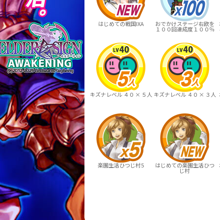
はじめての戦国IXA
おでかけステージ右欧を
１００回達成度１００％
キズナレベル ４０ × ５人
キズナレベル ４０ × ３人
楽園生活ひつじ村5
はじめての楽園生活ひつ
じ村