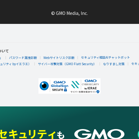
© GMO Media, Inc.
ついて
セキュリティ相談AIチャットボット
」
パスワード漏洩診断
Webサイトリスク診断
セキ
リティ byイエラエ）
サイバー攻撃対策（GMO Flatt Security）
なりすまし対策