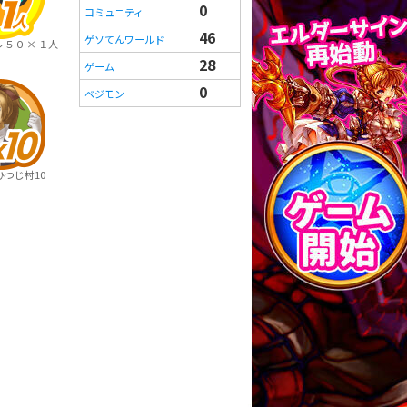
0
コミュニティ
46
ゲソてんワールド
５０ × １人
28
ゲーム
0
ベジモン
つじ村10