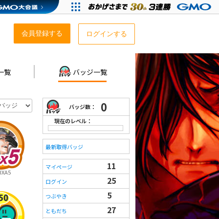
会員登録する
ログインする
一覧
バッジ一覧
0
バッジ数：
現在のレベル：
最新取得バッジ
11
マイページ
XA5
25
ログイン
5
つぶやき
27
ともだち