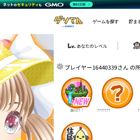
無料診断
ゲームを探す
貯ま
あなたのレベル
プレイヤー16440339さん 
島GET！
???????
?