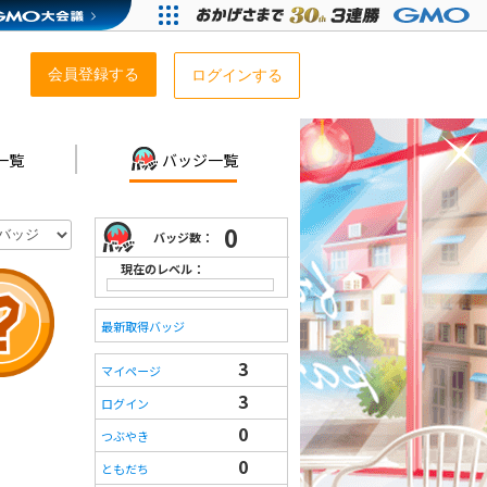
会員登録する
ログインする
一覧
バッジ一覧
0
バッジ数：
現在のレベル：
最新取得バッジ
3
マイページ
3
ログイン
0
つぶやき
0
ともだち