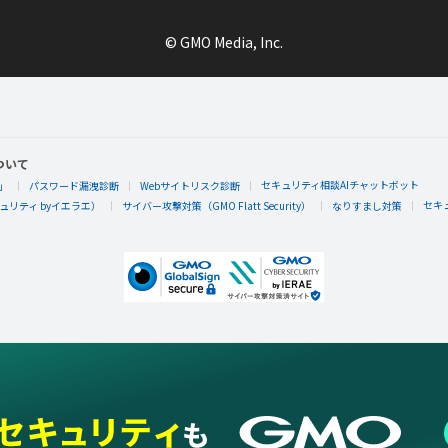
© GMO Media, Inc.
ついて
セキュリティ相談AIチャットボット
」
パスワード漏洩診断
Webサイトリスク診断
セキ
リティ byイエラエ）
サイバー攻撃対策（GMO Flatt Security）
なりすまし対策