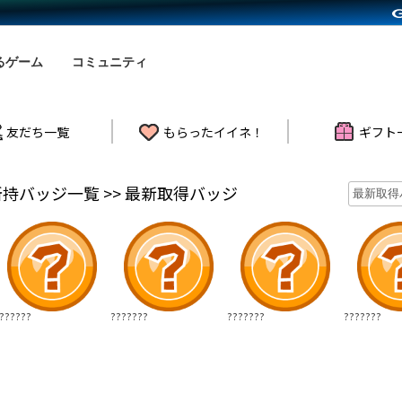
るゲーム
コミュニティ
友だち一覧
もらったイイネ！
ギフト
の所持バッジ一覧 >> 最新取得バッジ
??????
???????
???????
???????