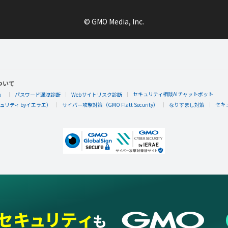
© GMO Media, Inc.
ついて
セキュリティ相談AIチャットボット
」
パスワード漏洩診断
Webサイトリスク診断
セキ
リティ byイエラエ）
サイバー攻撃対策（GMO Flatt Security）
なりすまし対策