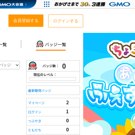
会員登録する
ログインする
一覧
バッジ一覧
0
バッジ数：
現在のレベル：
最新取得バッジ
2
マイページ
1
ログイン
0
つぶやき
0
ともだち